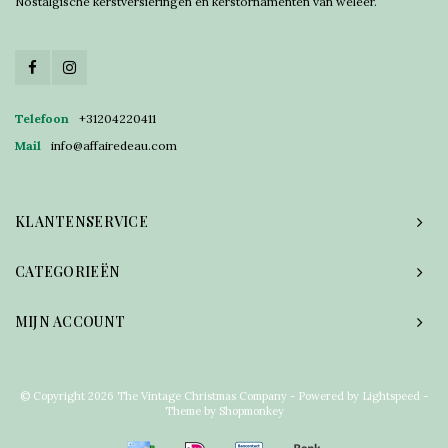
Nostalgische kerstversieringen en kerstornamenten van weleer.
Telefoon
+31204220411
Mail
info@affairedeau.com
KLANTENSERVICE
CATEGORIEËN
MIJN ACCOUNT
© Copyright 2026 The Vintage Christmas Company - Powered by
Lightspeed
-
Theme by
Shopmonkey