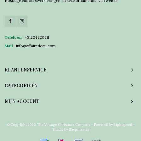
Nostalgische kerstversieringen en kerstornamenten van weleer.
Telefoon
+31204220411
Mail
info@affairedeau.com
KLANTENSERVICE
CATEGORIEËN
MIJN ACCOUNT
© Copyright 2026 The Vintage Christmas Company - Powered by
Lightspeed
-
Theme by
Shopmonkey