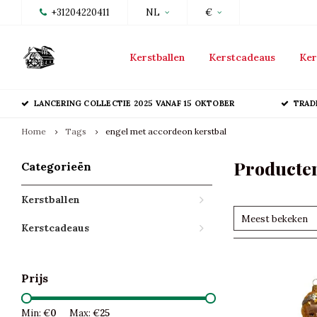
+31204220411
NL
€
Kerstballen
Kerstcadeaus
Ker
LANCERING COLLECTIE 2025 VANAF 15 OKTOBER
TRAD
Home
Tags
engel met accordeon kerstbal
Producten
Categorieën
Kerstballen
Meest bekeken
Kerstcadeaus
Prijs
Min: €
0
Max: €
25