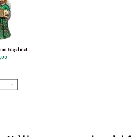
ene Engel met
rdeon
,00