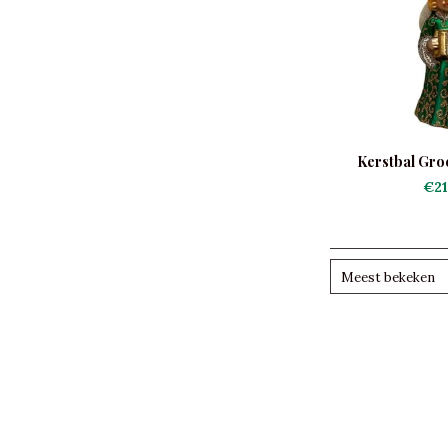
Kerstbal Gro
Acco
€21
Meest bekeken