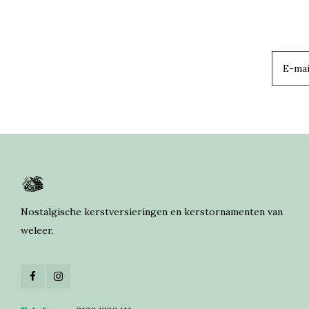
Nostalgische kerstversieringen en kerstornamenten van
weleer.