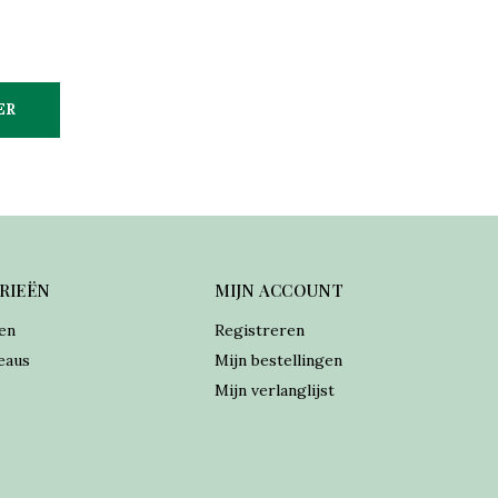
ER
RIEËN
MIJN ACCOUNT
en
Registreren
eaus
Mijn bestellingen
Mijn verlanglijst